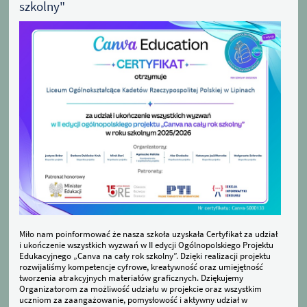
szkolny"
Miło nam poinformować że nasza szkoła uzyskała Certyfikat za udział
i ukończenie wszystkich wyzwań w II edycji Ogólnopolskiego Projektu
Edukacyjnego „Canva na cały rok szkolny”.
Dzi
ę
ki realizacji projektu
rozwijali
ś
my kompetencje cyfrowe, kreatywno
ść
oraz umiej
ę
tno
ść
tworzenia atrakcyjnych materia
ł
ów graficznych.
Dziękujemy
Organizatorom za możliwość udziału w projekcie oraz wszystkim
uczniom za zaangażowanie, pomysłowość i aktywny udział w