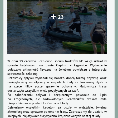
23
​W dniu 23 czerwca uczniowie Liceum Kadetów RP wzięli udział w
spływie kajakowym na trasie Gapinin – Łęgonice. Wydarzenie
połączyło aktywność fizyczną na świeżym powietrzu z integracją
społeczności szkolnej.
​Uczestnicy spływu wykazali się bardzo dobrą formą fizyczną oraz
umiejętnością współpracy w zespołach. Cały zaplanowany dystans
na rzece Pilicy został sprawnie pokonany. Malownicza trasa
dostarczyła wszystkim wielu pozytywnych wrażeń.
​Po zakończeniu spływu i bezpiecznym powrocie do Lipin
na zmęczonych, ale zadowolonych uczestników czekała miła
niespodzianka w postaci lodów na ochłodę.
​Dziękujemy wszystkim kadetom za udział w wyjeździe, świetną
atmosferę oraz sprawne pokonanie trasy. Zapraszamy do udziału w
kolejnych inicjatywach turystyczno-krajoznawczych naszej szkoły!