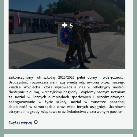
5
Zakończyliśmy rok szkolny 2025/2026 pełni dumy i wdzięczności.
Uroczystość rozpoczęła się mszą świętą odprawioną przez naszego
księdza Wojciecha, która wprowadziła nas w refleksyjny nastrój.
Następnie z dumą, wręczyliśmy nagrody i dyplomy naszym uczniom
za udział w licznych olimpiadach sportowych i przedmiotowych,
zaangażowanie w życie szkoły, udział w musztrze paradnej,
działalność w samorządzie oraz wiele innych osiągnięć. Uczniowie
otrzymali nagrody książkowe oraz świadectwa z czerwonym paskiem.
Czytaj więcej