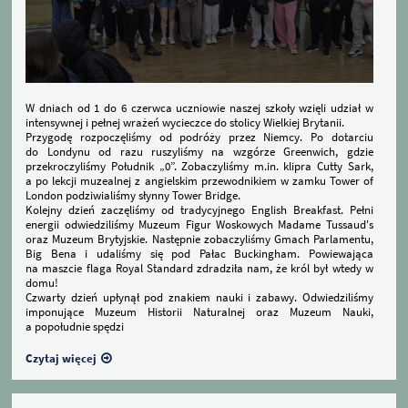
​W dniach od 1 do 6 czerwca uczniowie naszej szkoły wzięli udział w
intensywnej i pełnej wrażeń wycieczce do stolicy Wielkiej Brytanii.
​Przygodę rozpoczęliśmy od podróży przez Niemcy. Po dotarciu
do Londynu od razu ruszyliśmy na wzgórze Greenwich, gdzie
przekroczyliśmy Południk „0”. Zobaczyliśmy m.in. klipra Cutty Sark,
a po lekcji muzealnej z angielskim przewodnikiem w zamku Tower of
London podziwialiśmy słynny Tower Bridge.
​Kolejny dzień zaczęliśmy od tradycyjnego English Breakfast. Pełni
energii odwiedziliśmy Muzeum Figur Woskowych Madame Tussaud's
oraz Muzeum Brytyjskie. Następnie zobaczyliśmy Gmach Parlamentu,
Big Bena i udaliśmy się pod Pałac Buckingham. Powiewająca
na maszcie flaga Royal Standard zdradziła nam, że król był wtedy w
domu!
​Czwarty dzień upłynął pod znakiem nauki i zabawy. Odwiedziliśmy
imponujące Muzeum Historii Naturalnej oraz Muzeum Nauki,
a popołudnie spędzi
Czytaj więcej