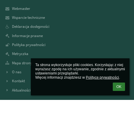
Webmaster
Wsparcie techniczne
Deklaracja dostępności
Informacje prawne
Polityka prywatności
Metryczka
Mapa strony
Ta strona wykorzystuje pliki cookies. Korzystając z niej 
wyrażasz zgodę na ich używanie, zgodnie z aktualnymi 
O nas
ustawieniami przeglądarki.

Więcej informacji znajdziesz w 
Polityce prywatności
.
Kontakt
OK
Aktualności
Kontakty
Zespół Szkół im. dr Heleny Spoczyńskiej w Lipinach
sekretariat@szkolalipiny.pl
48 6716019