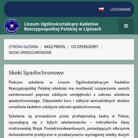
LOGOWANIE
Liceum Ogólnokształcące Kadetów
Rzeczypospolitej Polskiej w Lipinach
STRONA GŁÓWNA
/
NASZ PROFIL
/
CO OFERUJEMY?
/
SKOKI SPADOCHRONOWE
Skoki
Skoki Spadochronowe
Spadochronowe
Podczas szkolenia w Liceum Ogólnokształcącym Kadetów
Rzeczypospolitej Polskiej młodzież ma możliwość rozszerzania swoich
zainteresowań poprzez zdobycie umiejętności z zakresu szkolenia
spadochronowego. Odpowiedni kurs i odbycie samodzielnych skoków
umożliwia kadetom zdobycie odznaki spadochronowej.
Szkolenia są prowadzone przez profesjonalną kadrę w Polsce,
wywodzącą się z byłych szkoleniowców – instruktorów klasy
mistrzowskiej Wojsk Powietrznodesantowych, posiadających olbrzymie
doświadczenie praktyczne w przekazywaniu wymaganej wiedzy dużym