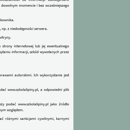
 w dowolnym momencie i bez wcześniejszego
tkownika.
, np. z niedostępności serwera.
witryny.
 strony internetowej lub jej ewentualnego
yłaniu informacji, szkód wywołanych przez
prawami autorskimi. Ich wykorzystanie jest
dać www.szkolalipiny.pl, a odpowiedni plik
eży podać www.szkolalipiny.pl jako źródło
nnym względem.
wać różnymi sankcjami cywilnymi, karnymi