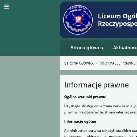
Liceum Ogó
Rzeczypospol
Strona główna
Aktualnośc
STRONA GŁÓWNA
/
INFORMACJE PRAWNE
Informacje
Informacje prawne
prawne
Ogólne warunki prawne
Uzyskując dostęp do witryny www.szkolalipi
prosimy nie otwierać tej strony internetowej
Informacje ogólne
Administrator serwisu dołożył wszelkich st
poprawne i aktualne w momencie ich umi