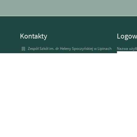
Kontakty
Logow
Zespół Szkół im. dr Heleny Spoczyńskiej w Lipinach
Nazwa użyt
sekretariat@szkolalipiny.pl
48 6716019
Hasło:
Internat LOKRP 48 375 79 75
Lipiny 40
26-425 Odrzywół
Poland
Zapomniałem