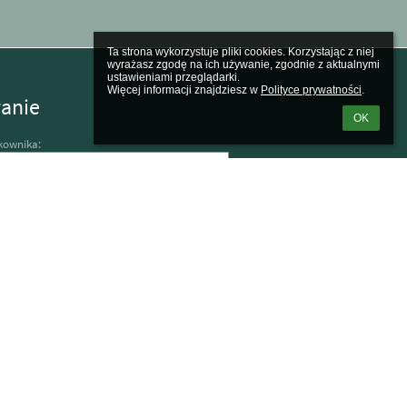
Ta strona wykorzystuje pliki cookies. Korzystając z niej 
wyrażasz zgodę na ich używanie, zgodnie z aktualnymi 
ustawieniami przeglądarki.

Więcej informacji znajdziesz w 
Polityce prywatności
.
anie
OK
kownika:
 loginu lub hasła