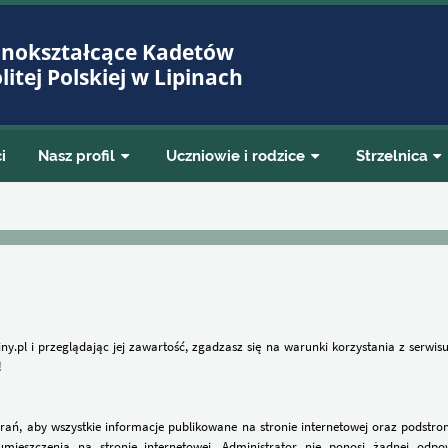
lnokształcące Kadetów
itej Polskiej w Lipinach
i
Nasz profil
Uczniowie i rodzice
Strzelnica
ny.pl i przeglądając jej zawartość, zgadzasz się na warunki korzystania z serwisu
!
arań, aby wszystkie informacje publikowane na stronie internetowej oraz podstro
eszczenia na stronie internetowej. Administrator nie ponosi żadnej odpow