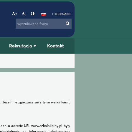
+
-
LOGOWANIE
Rekrutacja
Kontakt
. Jeżeli nie zgadzasz się z tymi warunkami,
nach o adresie URL www.szkolalipiny.pl były
iedzialności za informacje udostępniane