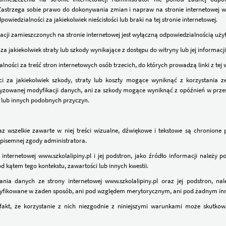
. Zastrzega sobie prawo do dokonywania zmian i napraw na stronie internetowej
wiedzialności za jakiekolwiek nieścisłości lub braki na tej stronie internetowej.
cji zamieszczonych na stronie internetowej jest wyłączną odpowiedzialnością uży
a jakiekolwiek straty lub szkody wynikające z dostępu do witryny lub jej informacji
lności za treść stron internetowych osób trzecich, do których prowadzą linki z tej 
ci za jakiekolwiek szkody, straty lub koszty mogące wyniknąć z korzystania ze
ryzowanej modyfikacji danych, ani za szkody mogące wyniknąć z opóźnień w przes
u lub innych podobnych przyczyn.
az wszelkie zawarte w niej treści wizualne, dźwiękowe i tekstowe są chronione 
 pisemnej zgody administratora.
nternetowej www.szkolalipiny.pl i jej podstron, jako źródło informacji należy po
d kątem tego kontekstu, zawartości lub innych kwestii.
ia danych ze strony internetowej www.szkolalipiny.pl oraz jej podstron, nal
odyfikowane w żaden sposób, ani pod względem merytorycznym, ani pod żadnym i
akt, że korzystanie z nich niezgodnie z niniejszymi warunkami może skutko