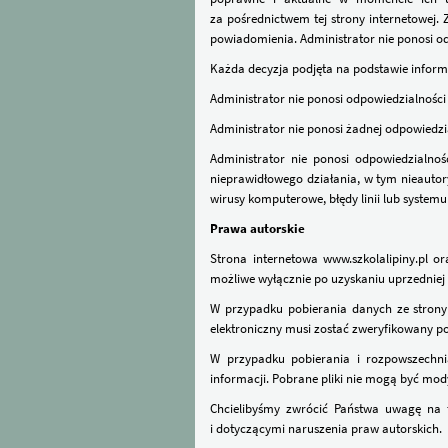
za pośrednictwem tej strony internetowej
powiadomienia. Administrator nie ponosi odpo
Każda decyzja podjęta na podstawie informa
Administrator nie ponosi odpowiedzialności z
Administrator nie ponosi żadnej odpowiedzia
Administrator nie ponosi odpowiedzialnoś
nieprawidłowego działania, w tym nieauto
wirusy komputerowe, błędy linii lub system
Prawa autorskie
Strona internetowa www.szkolalipiny.pl or
możliwe wyłącznie po uzyskaniu uprzedniej
W przypadku pobierania danych ze strony i
elektroniczny musi zostać zweryfikowany po
W przypadku pobierania i rozpowszechnian
informacji. Pobrane pliki nie mogą być m
Chcielibyśmy zwrócić Państwa uwagę na f
i dotyczącymi naruszenia praw autorskich.