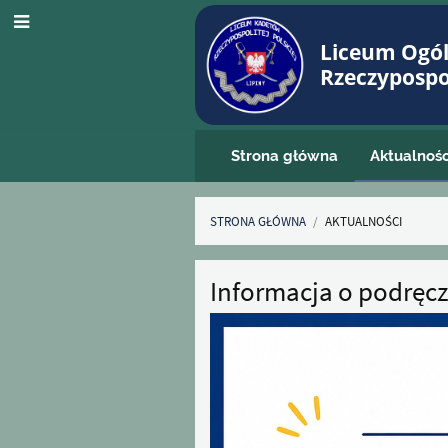
Liceum Ogó
Rzeczypospol
Strona główna
Aktualnośc
STRONA GŁÓWNA
/
AKTUALNOŚCI
Aktualności
Informacja o podręcz