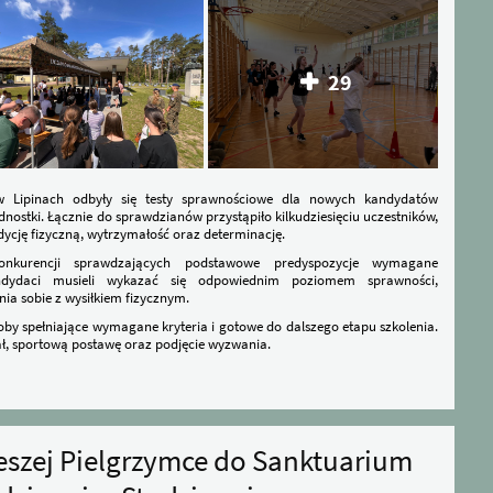
29
Lipinach odbyły się testy sprawnościowe dla nowych kandydatów
nostki. Łącznie do sprawdzianów przystąpiło kilkudziesięciu uczestników,
dycję fizyczną, wytrzymałość oraz determinację.
nkurencji sprawdzających podstawowe predyspozycje wymagane
andydaci musieli wykazać się odpowiednim poziomem sprawności,
a sobie z wysiłkiem fizycznym.
oby spełniające wymagane kryteria i gotowe do dalszego etapu szkolenia.
ł, sportową postawę oraz podjęcie wyzwania.
Pieszej Pielgrzymce do Sanktuarium