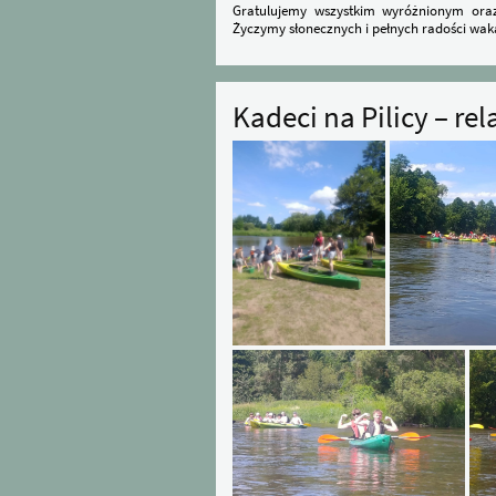
Gratulujemy wszystkim wyróżnionym oraz 
Życzymy słonecznych i pełnych radości wak
​Kadeci na Pilicy – r