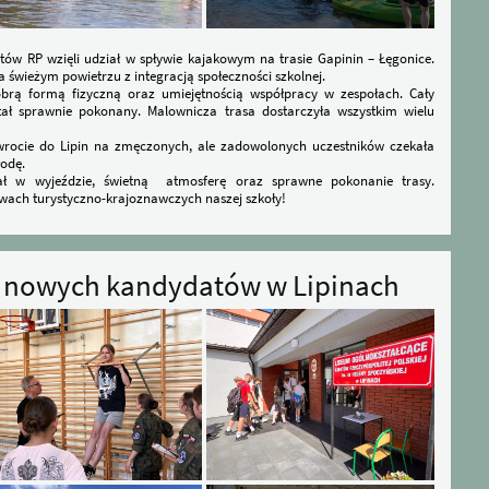
ów RP wzięli udział w spływie kajakowym na trasie Gapinin – Łęgonice.
 świeżym powietrzu z integracją społeczności szkolnej.
dobrą formą fizyczną oraz umiejętnością współpracy w zespołach. Cały
tał sprawnie pokonany. Malownicza trasa dostarczyła wszystkim wielu
wrocie do Lipin na zmęczonych, ale zadowolonych uczestników czekała
łodę.
ał w wyjeździe, świetną atmosferę oraz sprawne pokonanie trasy.
ywach turystyczno-krajoznawczych naszej szkoły!
e nowych kandydatów w Lipinach