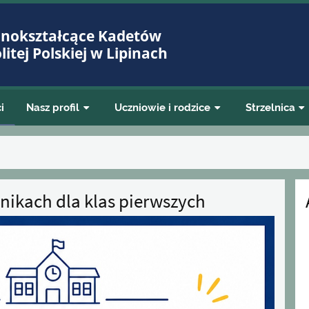
lnokształcące Kadetów
itej Polskiej w Lipinach
i
Nasz profil
Uczniowie i rodzice
Strzelnica
nikach dla klas pierwszych