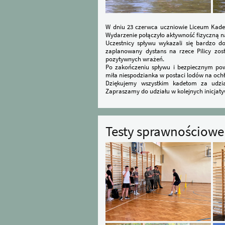
​W dniu 23 czerwca uczniowie Liceum Kadet
Wydarzenie połączyło aktywność fizyczną na
​Uczestnicy spływu wykazali się bardzo 
zaplanowany dystans na rzece Pilicy zos
pozytywnych wrażeń.
​Po zakończeniu spływu i bezpiecznym po
miła niespodzianka w postaci lodów na och
​Dziękujemy wszystkim kadetom za udzi
Zapraszamy do udziału w kolejnych inicjat
Testy sprawnościow