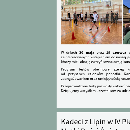
W dniach
30 maja
oraz
19 czerwca
w 
zainteresowanych wstąpieniem do naszej jed
którzy mieli okazję zweryfikować swoją kon
Program testów obejmował szereg ko
od przyszłych członków jednostki. K
zaangażowaniem oraz umiejętnością radzeni
Przeprowadzone testy pozwoliły wyłonić os
Dziękujemy wszystkim uczestnikom za udzia
Kadeci z Lipin w IV 